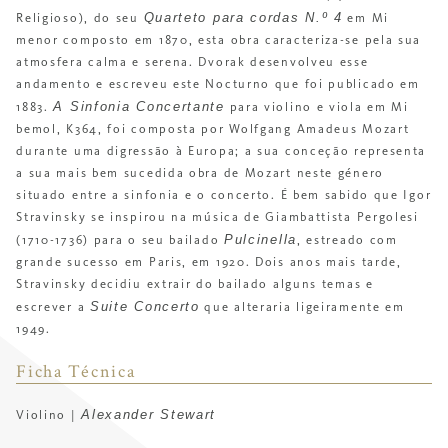
Quarteto para cordas N.º 4
Religioso), do seu
em Mi
menor composto em 1870, esta obra caracteriza-se pela sua
atmosfera calma e serena. Dvorak desenvolveu esse
andamento e escreveu este Nocturno que foi publicado em
A Sinfonia Concertante
1883.
para violino e viola em Mi
bemol, K364, foi composta por Wolfgang Amadeus Mozart
durante uma digressão à Europa; a sua conceção representa
a sua mais bem sucedida obra de Mozart neste género
situado entre a sinfonia e o concerto. É bem sabido que Igor
Stravinsky se inspirou na música de Giambattista Pergolesi
Pulcinella
(1710-1736) para o seu bailado
, estreado com
grande sucesso em Paris, em 1920. Dois anos mais tarde,
Stravinsky decidiu extrair do bailado alguns temas e
Suite Concerto
escrever a
que alteraria ligeiramente em
1949.
Ficha Técnica
Alexander Stewart
Violino
|