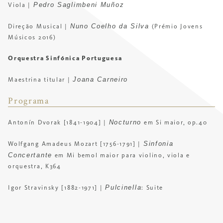
Pedro Saglimbeni Muñoz
Viola
|
Nuno Coelho da Silva
Direção Musical |
(Prémio Jovens
Músicos 2016)
Orquestra Sinfónica Portuguesa
Joana Carneiro
Maestrina titular |
Programa
Nocturno
Antonín Dvorak [1841-1904] |
em Si maior, op.40
Sinfonia
Wolfgang Amadeus Mozart [1756-1791] |
Concertante
em Mi bemol maior para violino, viola e
orquestra, K364
Pulcinella
Igor Stravinsky [1882-1971] |
: Suite