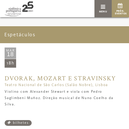
PRÓX.
MENU
EVENTOS
Espetáculos
MAR
18
18h
DVORAK, MOZART E STRAVINSKY
Teatro Nacional de São Carlos (Salão Nobre), Lisboa
Violino com
Alexander Stewart e v
iola
com
Pedro
Saglimbeni Muñoz. Direção musical de Nuno Coelho da
Silva.
bilhetes