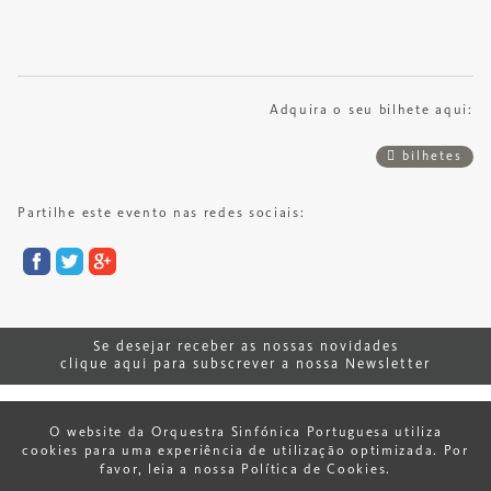
Adquira o seu bilhete aqui:
bilhetes
Partilhe este evento nas redes sociais:
Se desejar receber as nossas novidades
clique aqui para subscrever a nossa Newsletter
© 2026 Orquestra Sinfónica Portuguesa.
O website da Orquestra Sinfónica Portuguesa utiliza
cookies para uma experiência de utilização optimizada. Por
favor, leia a nossa Política de Cookies.