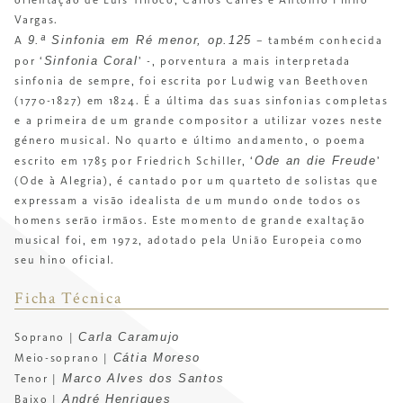
orientação de Luís Tinoco, Carlos Caires e António Pinho
Vargas.
9.ª Sinfonia em Ré menor, op.125
A
– também conhecida
Sinfonia Coral
por ‘
’ -, porventura a mais interpretada
sinfonia de sempre, foi escrita por Ludwig van Beethoven
(1770-1827) em 1824. É a última das suas sinfonias completas
e a primeira de um grande compositor a utilizar vozes neste
género musical. No quarto e último andamento, o poema
Ode an die Freude
escrito em 1785 por Friedrich Schiller, ‘
’
(Ode à Alegria), é cantado por um quarteto de solistas que
expressam a visão idealista de um mundo onde todos os
homens serão irmãos. Este momento de grande exaltação
musical foi, em 1972, adotado pela União Europeia como
seu hino oficial.
Ficha Técnica
Carla Caramujo
Soprano |
Cátia Moreso
Meio-soprano |
Marco Alves dos Santos
Tenor |
André Henriques
Baixo |