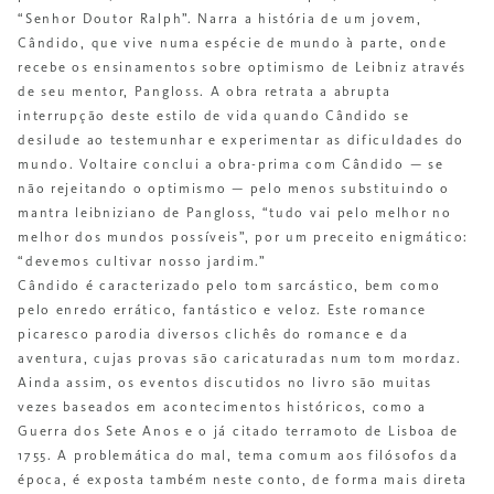
“Senhor Doutor Ralph”. Narra a história de um jovem,
Cândido, que vive numa espécie de mundo à parte, onde
recebe os ensinamentos sobre optimismo de Leibniz através
de seu mentor, Pangloss. A obra retrata a abrupta
interrupção deste estilo de vida quando Cândido se
desilude ao testemunhar e experimentar as dificuldades do
mundo. Voltaire conclui a obra-prima com Cândido — se
não rejeitando o optimismo — pelo menos substituindo o
mantra leibniziano de Pangloss, “tudo vai pelo melhor no
melhor dos mundos possíveis”, por um preceito enigmático:
“devemos cultivar nosso jardim.”
Cândido é caracterizado pelo tom sarcástico, bem como
pelo enredo errático, fantástico e veloz. Este romance
picaresco parodia diversos clichês do romance e da
aventura, cujas provas são caricaturadas num tom mordaz.
Ainda assim, os eventos discutidos no livro são muitas
vezes baseados em acontecimentos históricos, como a
Guerra dos Sete Anos e o já citado terramoto de Lisboa de
1755. A problemática do mal, tema comum aos filósofos da
época, é exposta também neste conto, de forma mais direta