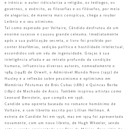
e irónica: o autor ridiculariza a religião, os teólogos, os
governos, o exército, as filosofias e os filósofos, por meio
de alegorias; de maneira mais conspícua, chega a roubar
Leibniz e o seu otimismo.
Tal como esperado por Voltaire, Cândido desfrutou de um
enorme sucesso e causou grande celeuma. Imediatamente
após a sua publicação secreta, o livro foi proibido por
conter blasfémias, sedição política e hostilidade intelectual,
escondidos sob um véu de ingenuidade. Graças à sua
inteligência afiada e ao retrato profundo da condição
humana, influenciou diversos autores, nomeadamente o
1984 (1948) de Orwell, o Admirável Mundo Novo (1932) de
Huxley e a reflexão sobre pessimismo e optimismo em
Memórias Póstumas de Brás Cubas (1881) e Quincas Borba
(1891) de Machado de Assis. Também inspirou artistas como
Leonard Bernstein, que compôs em 1956.
Candide uma opereta baseada no romance homónimo de
Voltaire, e com libretto escrito por Lillian Hellman. A
estreia de Candide foi em 1956, mas em 1974 foi apresentada
novamente, com um novo libreto, de Hugh Wheeler, sendo