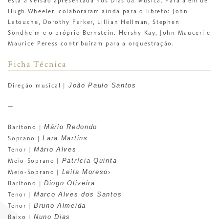
esta a versão apresentada nos Dias da Música. Para além de
Hugh Wheeler, colaboraram ainda para o libreto: John
Latouche, Dorothy Parker, Lillian Hellman, Stephen
Sondheim e o próprio Bernstein. Hershy Kay, John Mauceri e
Maurice Peress contribuíram para a orquestração.
Ficha Técnica
João Paulo Santos
Direção musical |
—
Mário Redondo
Barítono |
Lara Martins
Soprano |
Mário Alves
Tenor |
Patrícia Quinta
Meio-Soprano |
Leila Moreso
Meio-Soprano |
>
Diogo Oliveira
Barítono |
Marco Alves dos Santos
Tenor |
Bruno Almeida
Tenor |
Nuno Dias
Baixo |